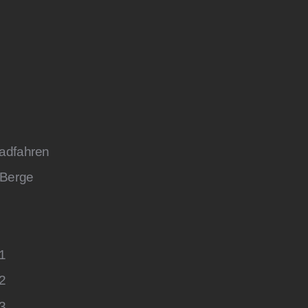
adfahren
 Berge
 1
 2
 3