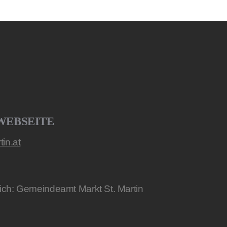
WEBSEITE
in.at
lich: Gemeindeamt Markt St. Martin