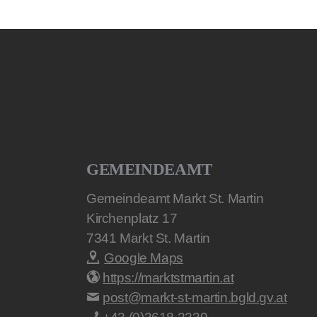
GEMEINDEAMT
Gemeindeamt Markt St. Martin
Kirchenplatz 17
7341
Markt St. Martin
Google Maps
https://marktstmartin.at
post@markt-st-martin.bgld.gv.at