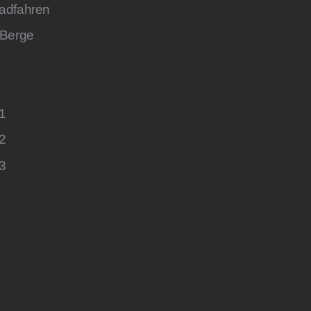
adfahren
 Berge
 1
 2
 3