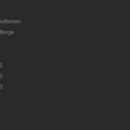
adfahren
 Berge
 1
 2
 3